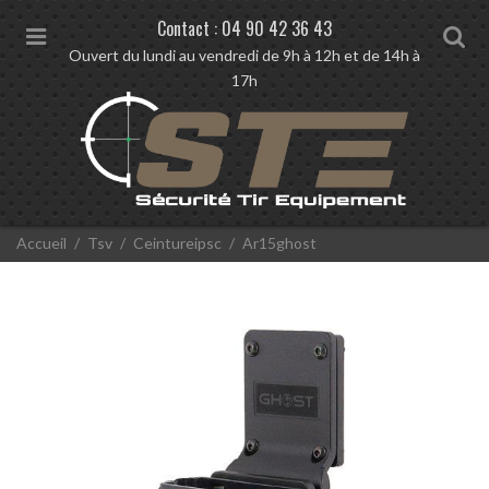
Contact :
04 90 42 36 43
M
S
Ouvert du lundi au vendredi de 9h à 12h et de 14h à
e
e
17h
n
a
u
r
c
h
V
Accueil
Tsv
Ceintureipsc
Ar15ghost
o
u
s
ê
t
e
s
i
c
i
: