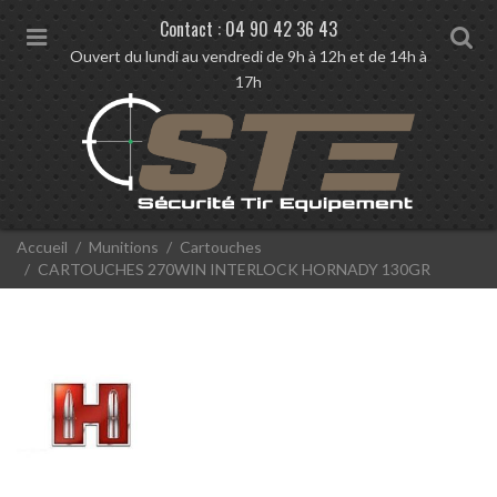
Contact :
04 90 42 36 43
M
S
Ouvert du lundi au vendredi de 9h à 12h et de 14h à
e
e
17h
n
a
u
r
c
h
V
Accueil
Munitions
Cartouches
o
CARTOUCHES 270WIN INTERLOCK HORNADY 130GR
u
s
ê
t
e
s
i
c
i
: