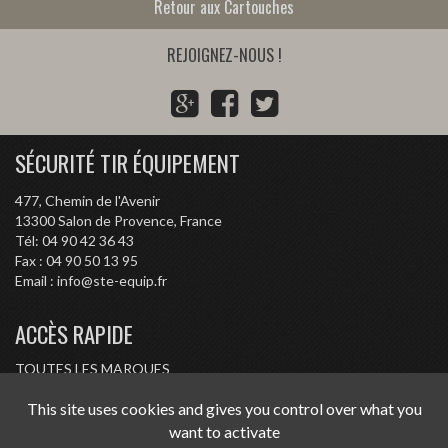
Retour aux Cartouches
REJOIGNEZ-NOUS !
G
F
T
o
a
w
o
c
i
SÉCURITÉ TIR ÉQUIPEMENT
g
e
t
l
b
t
477, Chemin de l'Avenir
e
o
e
13300
Salon de Provence, France
P
o
r
Tél:
04 90 42 36 43
l
k
Fax :
04 90 50 13 95
Email :
info@ste-equip.fr
u
s
ACCÈS RAPIDE
TOUTES LES MARQUES
CONDITIONS D'ACHAT
This site uses cookies and gives you control over what you
RÉGLEMENTATION
want to activate
CONTACT