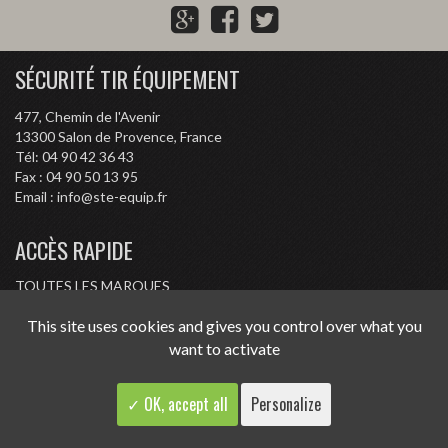
G
F
T
o
a
w
o
c
i
SÉCURITÉ TIR ÉQUIPEMENT
g
e
t
l
b
t
477, Chemin de l'Avenir
e
o
e
13300
Salon de Provence, France
P
o
r
Tél:
04 90 42 36 43
l
k
Fax :
04 90 50 13 95
Email :
info@ste-equip.fr
u
s
ACCÈS RAPIDE
TOUTES LES MARQUES
CONDITIONS D'ACHAT
This site uses cookies and gives you control over what you
RÉGLEMENTATION
want to activate
CONTACT
✓ OK, accept all
Personalize
-
-
Politique de confidentialité
Mentions légales
© STE 2015 -
2026