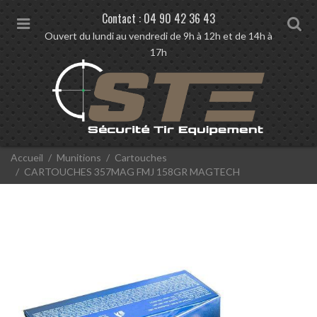
Contact :
04 90 42 36 43
M
S
Ouvert du lundi au vendredi de 9h à 12h et de 14h à
e
e
17h
n
a
u
r
c
h
V
Accueil
Munitions
Cartouches
o
CARTOUCHES 357MAG FMJ 158GR MAGTECH
u
s
ê
t
e
s
i
c
i
: